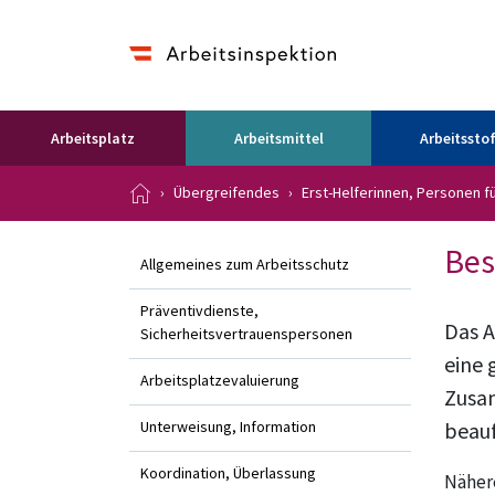
Arbeitsplatz
Arbeitsmittel
Arbeitsstof
Übergreifendes
Erst-Helferinnen, Personen 
Bes
Allgemeines zum Arbeitsschutz
Präventivdienste,
Das A
Sicherheitsvertrauenspersonen
eine 
Arbeitsplatzevaluierung
Zusam
Unterweisung, Information
beauf
Koordination, Überlassung
Nähere