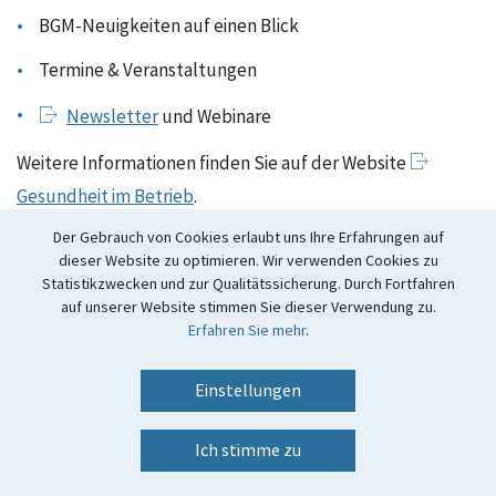
BGM-Neuigkeiten auf einen Blick
Termine & Veranstaltungen
Newsletter
und Webinare
Weitere Informationen finden Sie auf der Website
Gesundheit im Betrieb
.
Der Gebrauch von Cookies erlaubt uns Ihre Erfahrungen auf
Letzte Änderung am: 10.04.2026
dieser Website zu optimieren. Wir verwenden Cookies zu
Statistikzwecken und zur Qualitätssicherung. Durch Fortfahren
auf unserer Website stimmen Sie dieser Verwendung zu.
Erfahren Sie mehr
.
Barrierefreiheit
Einstellungen
Datenschutz
Impressum
Ich stimme zu
Link zu Instagram Auftritt
Link zu Facebook Auftri